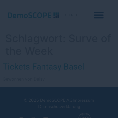
DE
FR
IT
Schlagwort:
Surve of
the Week
Tickets Fantasy Basel
Gewonnen von Daisy
© 2026 DemoSCOPE AG
Impressum
Datenschutzerklärung