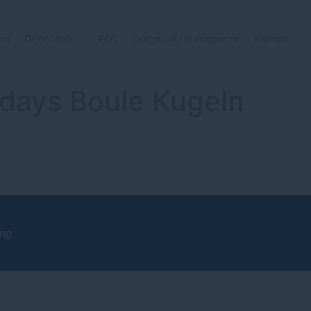
mit
Deine Vorteile
FAQ
Community Management
Kontakt
days Boule Kugeln
ung