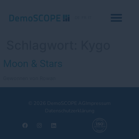
DE
FR
IT
Schlagwort:
Kygo
Moon & Stars
Gewonnen von Rowan
© 2026 DemoSCOPE AG
Impressum
Datenschutzerklärung