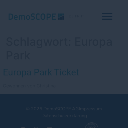
DE
FR
IT
Schlagwort:
Europa
Park
Europa Park Ticket
Gewonnen von Christina
© 2026 DemoSCOPE AG
Impressum
Datenschutzerklärung