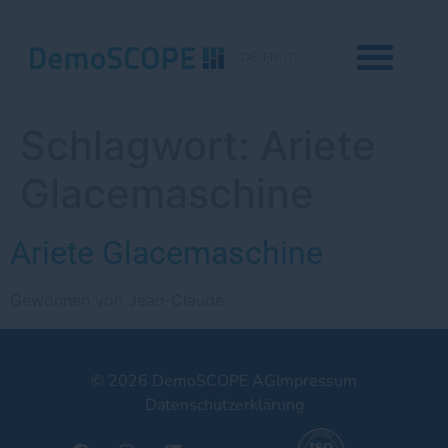
DE
FR
IT
Schlagwort:
Ariete
Glacemaschine
Ariete Glacemaschine
Gewonnen von Jean-Claude
© 2026 DemoSCOPE AG
Impressum
Datenschutzerklärung