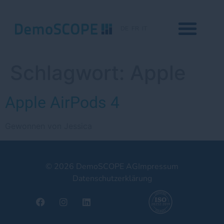
DE
FR
IT
Schlagwort:
Apple
Apple AirPods 4
Gewonnen von Jessica
© 2026 DemoSCOPE AG
Impressum
Datenschutzerklärung