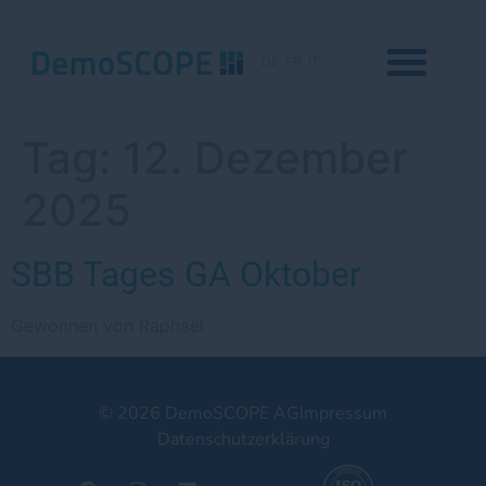
DE
FR
IT
Tag:
12. Dezember
2025
SBB Tages GA Oktober
Gewonnen von Raphaël
© 2026 DemoSCOPE AG
Impressum
Datenschutzerklärung