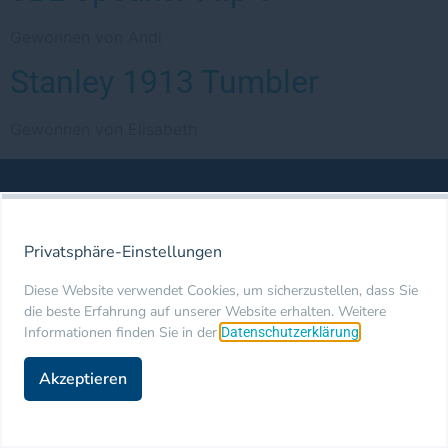
Gewonnen von Andi
Stanley 1913 Tumbler
Gewonnen von Elisabeth
© 2026 DemoSCOPE AG
Impressum
Datenschutzerklärung
Privatsphäre-Einstellungen
Diese Website verwendet Cookies, um sicherzustellen, dass Sie
die beste Erfahrung auf unserer Website erhalten. Weitere
Informationen finden Sie in der
.
Datenschutzerklärung
Akzeptieren